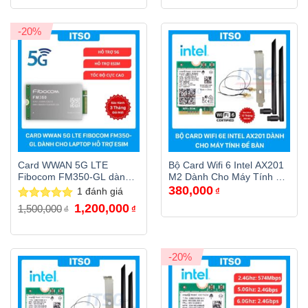
850,000₫.
là:
790,000₫.
-20%
Card WWAN 5G LTE
Bộ Card Wifi 6 Intel AX201
Fibocom FM350-GL dành
M2 Dành Cho Máy Tính Để
380,000
cho laptop hỗ trợ ESIM
Bàn
1
đánh giá
₫
(Hàng tháo máy)
Giá
Giá
1,200,000
Được xếp
1,500,000
₫
₫
gốc
hiện
hạng
5.00
là:
tại
5 sao
1,500,000₫.
là:
1,200,000₫.
-20%