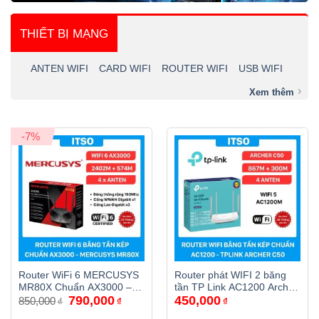
THIẾT BỊ MẠNG
ANTEN WIFI
CARD WIFI
ROUTER WIFI
USB WIFI
Xem thêm
-7%
Router WiFi 6 MERCUSYS
Router phát WIFI 2 băng
MR80X Chuẩn AX3000 –
tần TP Link AC1200 Archer
Giá
Giá
790,000
450,000
Tốc Độ Đỉnh Cao, Kết Nối
C50
850,000
₫
₫
₫
gốc
hiện
Mượt Mà
là:
tại