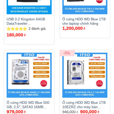
USB 3.2 Kingston 64GB
Ổ cứng HDD WD Blue 1TB
DataTraveler
cho laptop chính hãng
1,200,000
Exodia(DTX/64GB) chính
2
đánh giá
₫
hãng
180,000
Được xếp
₫
hạng
5.00
5 sao
-5%
Ổ cứng HDD WD Blue 500
Ổ cứng HDD WD Blue 1TB
GB, 2,5″, SATA3 16MB
10EZRZ cho máy bàn
Giá
Giá
979,000
900,000
Cache/ 5400RPM/ 7mm
chính hãng
946,000
₫
₫
₫