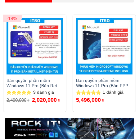
-19%
Bản quyền phần mềm
Bản quyền phần mềm
Windows 11 Pro (Bản Retail,
Windows 11 Pro (Bản FPP,
Key điện tử), FQC-10572,
có chuyển máy), full VAT
9
đánh giá
1
đánh giá
full VAT
Giá
Giá
2,020,000
5,496,000
Được xếp
2,490,000
Được xếp
₫
₫
₫
gốc
hiện
hạng
5.00
hạng
5.00
là:
tại
5 sao
5 sao
2,490,000₫.
là:
2,020,000₫.