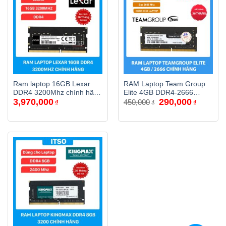
Ram laptop 16GB Lexar
RAM Laptop Team Group
DDR4 3200Mhz chính hãng
Elite 4GB DDR4-2666
Giá
Giá
3,970,000
290,000
(LD4AS016G-B3200GSST)
(TED44G2666C19-S01)
450,000
₫
₫
₫
gốc
hiện
chính hãng
là:
tại
450,000₫.
là:
290,000₫