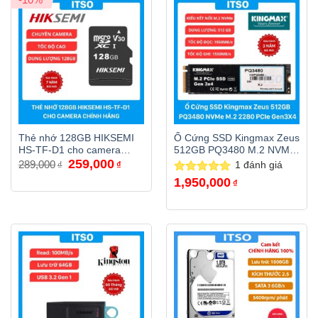
Thẻ nhớ 128GB HIKSEMI
Ổ Cứng SSD Kingmax Zeus
HS-TF-D1 cho camera
512GB PQ3480 M.2 NVMe
Giá
Giá
259,000
chính hãng
PCIe 3.0
289,000
₫
₫
1
đánh giá
gốc
hiện
là:
tại
1,950,000
Được xếp
₫
289,000₫.
là:
hạng
5.00
259,000₫.
5 sao