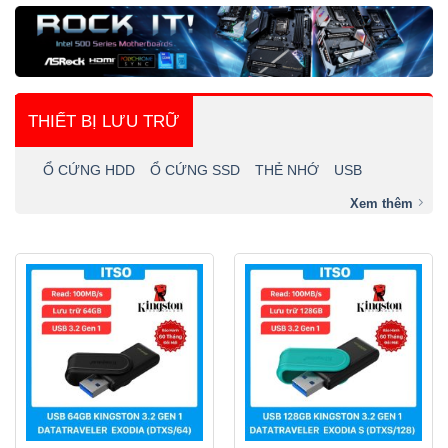
THIẾT BỊ LƯU TRỮ
Ổ CỨNG HDD
Ổ CỨNG SSD
THẺ NHỚ
USB
Xem thêm