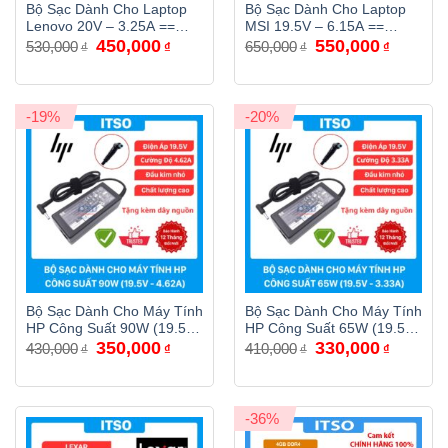
Bộ Sạc Dành Cho Laptop
Bộ Sạc Dành Cho Laptop
Lenovo 20V – 3.25A ==
MSI 19.5V – 6.15A ==
Giá
Giá
Giá
Giá
450,000
550,000
65W USB Type C
120W
530,000
650,000
₫
₫
₫
₫
gốc
hiện
gốc
hiện
là:
tại
là:
tại
530,000₫.
là:
650,000₫.
là:
450,000₫.
550,000₫
-19%
-20%
Bộ Sạc Dành Cho Máy Tính
Bộ Sạc Dành Cho Máy Tính
HP Công Suất 90W (19.5V
HP Công Suất 65W (19.5V
Giá
Giá
Giá
Giá
350,000
330,000
– 4.62A)
– 3.33A)
430,000
410,000
₫
₫
₫
₫
gốc
hiện
gốc
hiện
là:
tại
là:
tại
430,000₫.
là:
410,000₫.
là:
350,000₫.
330,000₫
-36%