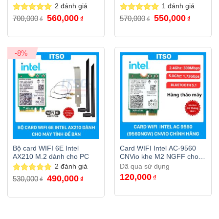
Bluetooth 5.3 có tản nhiệt
PCI
2
đánh giá
1
đánh giá
Giá
Giá
Giá
Giá
560,000
550,000
Được xếp
700,000
Được xếp
570,000
₫
₫
₫
₫
gốc
hiện
gốc
hiện
hạng
5.00
hạng
5.00
là:
tại
là:
tại
5 sao
5 sao
700,000₫.
là:
570,000₫.
là:
560,000₫.
550,000₫
-8%
Bộ card WIFI 6E Intel
Card WIFI Intel AC-9560
AX210 M.2 dành cho PC
CNVio khe M2 NGFF cho
laptop
2
đánh giá
Đã qua sử dụng
120,000
Giá
Giá
490,000
₫
Được xếp
530,000
₫
₫
gốc
hiện
hạng
5.00
là:
tại
5 sao
530,000₫.
là:
490,000₫.