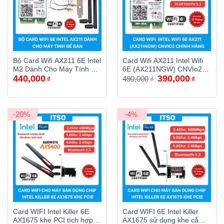
Bộ Card Wifi AX211 6E Intel
Card Wifi AX211 Intel Wifi
M2 Dành Cho Máy Tính Để
6E (AX211NGW) CNVIo2
Giá
Giá
440,000
390,000
Bàn
Chính Hãng
490,000
₫
₫
₫
gốc
hiện
là:
tại
490,000₫.
là:
390,000₫
-20%
-4%
Card WIFI Intel Killer 6E
Card WIFI 6E Intel Killer
AX1675 khe PCI tích hợp
AX1675 sử dụng khe cắm