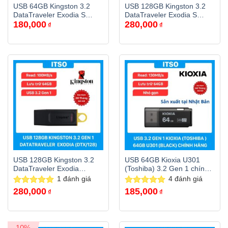
USB 64GB Kingston 3.2
USB 128GB Kingston 3.2
DataTraveler Exodia S
DataTraveler Exodia S
180,000
280,000
(DTXS/64GB) chính hãng
(DTXS/128GB) chính hãng
₫
₫
USB 128GB Kingston 3.2
USB 64GB Kioxia U301
DataTraveler Exodia
(Toshiba) 3.2 Gen 1 chính
(DTX/128GB) chính hãng
hãng
1
đánh giá
4
đánh giá
280,000
185,000
Được xếp
Được xếp
₫
₫
hạng
5.00
hạng
5.00
5 sao
5 sao
-10%