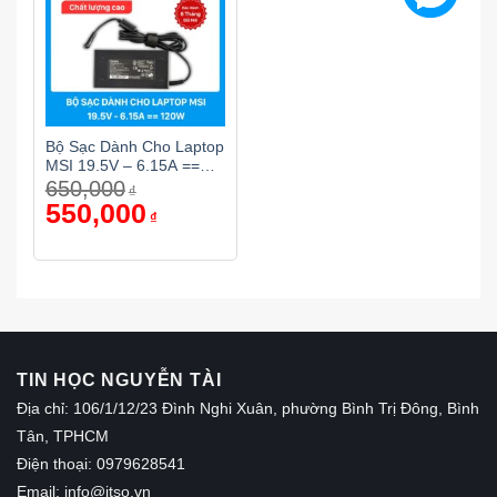
Bộ Sạc Dành Cho Laptop
MSI 19.5V – 6.15A ==
650,000
120W
₫
Giá
550,000
Giá
₫
gốc
hiện
là:
tại
650,000₫.
là:
550,000₫.
TIN HỌC NGUYỄN TÀI
Địa chỉ: 106/1/12/23 Đình Nghi Xuân, phường Bình Trị Đông, Bình
Tân, TPHCM
Điện thoại: 0979628541
Email:
info@itso.vn