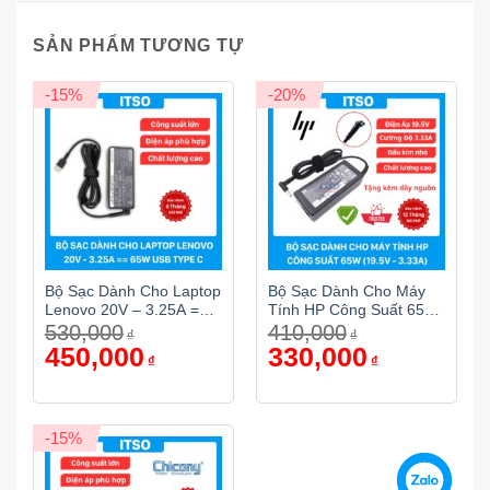
SẢN PHẨM TƯƠNG TỰ
-15%
-20%
Bộ Sạc Dành Cho Laptop
Bộ Sạc Dành Cho Máy
Lenovo 20V – 3.25A ==
Tính HP Công Suất 65W
530,000
410,000
65W USB Type C
(19.5V – 3.33A)
₫
₫
Giá
450,000
Giá
Giá
330,000
Giá
₫
₫
gốc
hiện
gốc
hiện
là:
tại
là:
tại
530,000₫.
là:
410,000₫.
là:
450,000₫.
330,000₫.
-15%