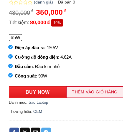
(đánh giá)
Đã bán
0
Được
Giá
350,000
Giá
₫
₫
430,000
xếp
gốc
hiện
hạng
là:
tại
80,000
₫
Tiết kiệm:
19%
0.0
430,000₫.
là:
5
350,000₫.
sao
65W
Điện áp đầu ra
: 19.5V
Cường độ dòng điện
: 4.62A
Đầu cắm
: Đầu kim nhỏ
Công suất
: 90W
BUY NOW
THÊM VÀO GIỎ HÀNG
Danh mục:
Sạc Laptop
Thương hiệu:
OEM