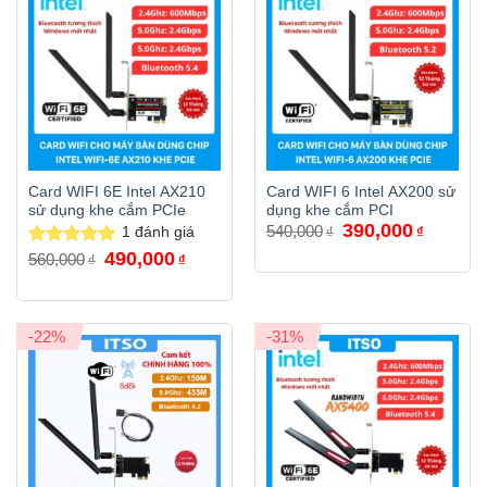
Card WIFI 6E Intel AX210
Card WIFI 6 Intel AX200 sử
sử dụng khe cắm PCIe
dụng khe cắm PCI
Giá
Giá
390,000
540,000
1
đánh giá
₫
₫
gốc
hiện
Giá
Giá
là:
tại
490,000
Được xếp
560,000
₫
₫
gốc
hiện
540,000₫.
là:
hạng
5.00
là:
tại
390,000₫
5 sao
560,000₫.
là:
490,000₫.
-22%
-31%