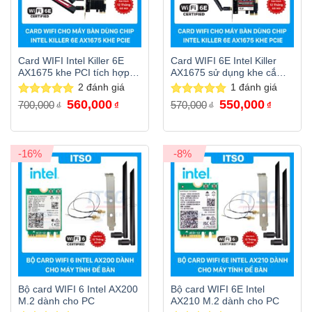
Card WIFI Intel Killer 6E
Card WIFI 6E Intel Killer
AX1675 khe PCI tích hợp
AX1675 sử dụng khe cắm
Bluetooth 5.3 có tản nhiệt
PCI
2
đánh giá
1
đánh giá
Giá
Giá
Giá
Giá
560,000
550,000
Được xếp
700,000
Được xếp
570,000
₫
₫
₫
₫
gốc
hiện
gốc
hiện
hạng
5.00
hạng
5.00
là:
tại
là:
tại
5 sao
5 sao
700,000₫.
là:
570,000₫.
là:
560,000₫.
550,000₫
-16%
-8%
Bộ card WIFI 6 Intel AX200
Bộ card WIFI 6E Intel
M.2 dành cho PC
AX210 M.2 dành cho PC