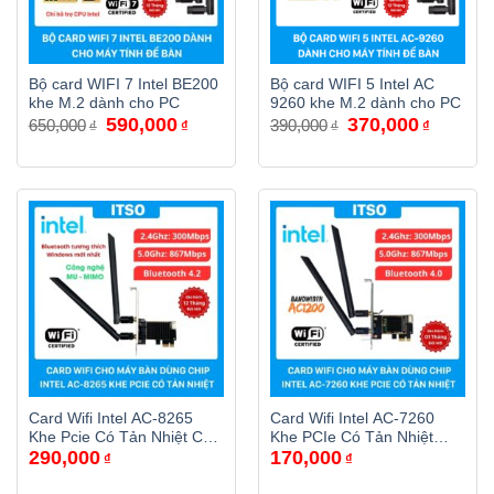
Bộ card WIFI 7 Intel BE200
Bộ card WIFI 5 Intel AC
khe M.2 dành cho PC
9260 khe M.2 dành cho PC
Giá
Giá
Giá
Giá
590,000
370,000
650,000
390,000
₫
₫
₫
₫
gốc
hiện
gốc
hiện
là:
tại
là:
tại
650,000₫.
là:
390,000₫.
là:
590,000₫.
370,000₫
Card Wifi Intel AC-8265
Card Wifi Intel AC-7260
Khe Pcie Có Tản Nhiệt Cho
Khe PCIe Có Tản Nhiệt
290,000
170,000
Máy Bàn
Dùng Cho Máy Bàn
₫
₫