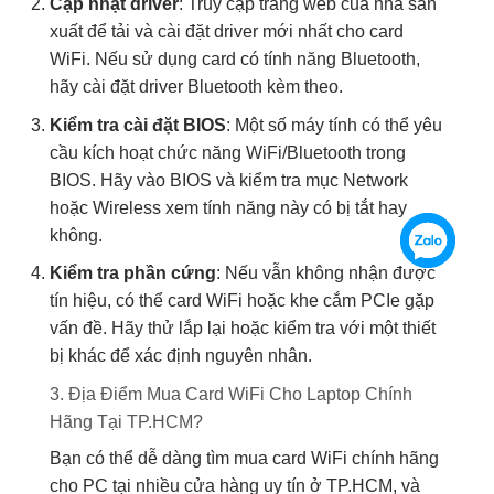
Cập nhật driver
: Truy cập trang web của nhà sản
xuất để tải và cài đặt driver mới nhất cho card
WiFi. Nếu sử dụng card có tính năng Bluetooth,
hãy cài đặt driver Bluetooth kèm theo.
Kiểm tra cài đặt BIOS
: Một số máy tính có thể yêu
cầu kích hoạt chức năng WiFi/Bluetooth trong
BIOS. Hãy vào BIOS và kiểm tra mục Network
hoặc Wireless xem tính năng này có bị tắt hay
không.
Kiểm tra phần cứng
: Nếu vẫn không nhận được
tín hiệu, có thể card WiFi hoặc khe cắm PCIe gặp
vấn đề. Hãy thử lắp lại hoặc kiểm tra với một thiết
bị khác để xác định nguyên nhân.
3. Địa Điểm Mua Card WiFi Cho Laptop Chính
Hãng Tại TP.HCM?
Bạn có thể dễ dàng tìm mua card WiFi chính hãng
cho PC tại nhiều cửa hàng uy tín ở TP.HCM, và