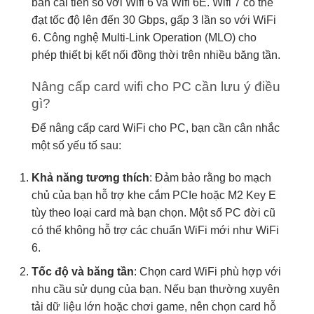
bản cải tiến so với Wifi 6 và Wifi 6E. Wifi 7 có thể
đạt tốc độ lên đến 30 Gbps, gấp 3 lần so với WiFi
6. Công nghệ Multi-Link Operation (MLO) cho
phép thiết bị kết nối đồng thời trên nhiều băng tần.
Nâng cấp card wifi cho PC cần lưu ý điều
gì?
Để nâng cấp card WiFi cho PC, bạn cần cân nhắc
một số yếu tố sau:
Khả năng tương thích
: Đảm bảo rằng bo mạch
chủ của bạn hỗ trợ khe cắm PCIe hoặc M2 Key E
tùy theo loại card mà bạn chọn. Một số PC đời cũ
có thể không hỗ trợ các chuẩn WiFi mới như WiFi
6.
Tốc độ và băng tần
: Chọn card WiFi phù hợp với
nhu cầu sử dụng của bạn. Nếu bạn thường xuyên
tải dữ liệu lớn hoặc chơi game, nên chọn card hỗ