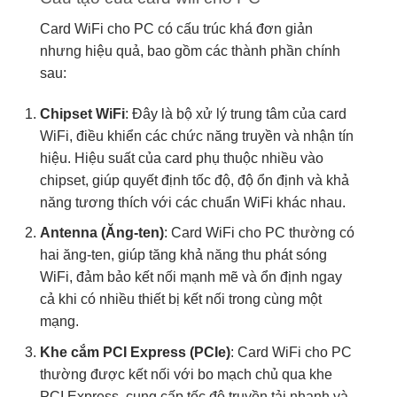
Card WiFi cho PC có cấu trúc khá đơn giản
nhưng hiệu quả, bao gồm các thành phần chính
sau:
Chipset WiFi
: Đây là bộ xử lý trung tâm của card
WiFi, điều khiển các chức năng truyền và nhận tín
hiệu. Hiệu suất của card phụ thuộc nhiều vào
chipset, giúp quyết định tốc độ, độ ổn định và khả
năng tương thích với các chuẩn WiFi khác nhau.
Antenna (Ăng-ten)
: Card WiFi cho PC thường có
hai ăng-ten, giúp tăng khả năng thu phát sóng
WiFi, đảm bảo kết nối mạnh mẽ và ổn định ngay
cả khi có nhiều thiết bị kết nối trong cùng một
mạng.
Khe cắm PCI Express (PCIe)
: Card WiFi cho PC
thường được kết nối với bo mạch chủ qua khe
PCI Express, cung cấp tốc độ truyền tải nhanh và