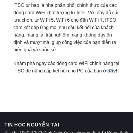
ITSO tự hào là nhà phân phối chính thức của các
dòng card WiFi chất lượng từ Intel. Với đầy đủ các
lựa chọn, từ WiFi 5, WiFi 6 cho đến WiFi 7, ITSO
cam kết đáp ứng mọi nhu cầu kết nối của khách
hàng, mang lại trải nghiệm mạng không dây ổn
định và mượt mà, giúp công việc của bạn diễn ra
hiệu quả và suôn sẻ.
Khám phá ngay các dòng card WiFi chính hãng tại
ITSO để nâng cấp kết nối cho PC của bạn
ở đây
!
TIN HỌC NGUYỄN TÀI
Địa chỉ: 106/1/12/23 Đình Nghi Xuân, phường Bình Trị Đông, Bình