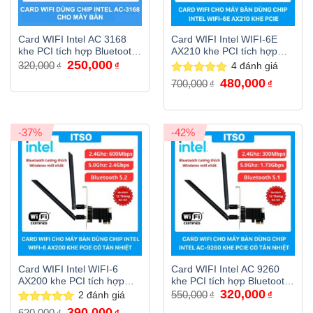
Card WIFI Intel AC 3168
Card WIFI Intel WIFI-6E
khe PCI tích hợp Bluetooth
AX210 khe PCI tích hợp
Giá
Giá
250,000
4.2 tản nhiệt
Bluetooth 5.4 có tản nhiệt
320,000
₫
₫
4
đánh giá
gốc
hiện
là:
tại
Giá
Giá
480,000
Được xếp
700,000
₫
₫
320,000₫.
là:
gốc
hiện
hạng
5.00
250,000₫.
là:
tại
5 sao
700,000₫.
là:
480,000₫
-37%
-42%
Card WIFI Intel WIFI-6
Card WIFI Intel AC 9260
AX200 khe PCI tích hợp
khe PCI tích hợp Bluetooth
Giá
Giá
320,000
Bluetooth 5.2 có tản nhiệt
5.1 có tản nhiệt
550,000
2
đánh giá
₫
₫
gốc
hiện
Giá
Giá
là:
tại
390,000
Được xếp
620,000