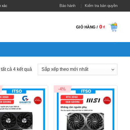
Bảo hành
Kiểm tra bản quyền
h xác
0
GIỎ HÀNG /
₫
Đã
 tất cả 4 kết quả
sắp
xếp
-4%
theo
mới
nhất