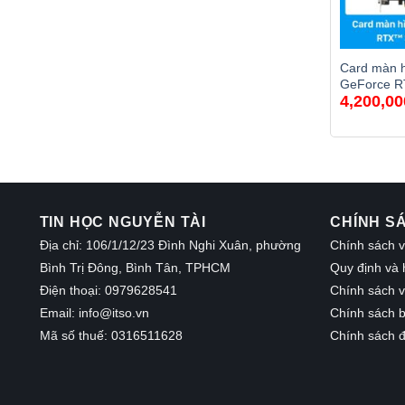
Card màn 
GeForce 
4,200,00
GDDR6
TIN HỌC NGUYỄN TÀI
CHÍNH S
Địa chỉ: 106/1/12/23 Đình Nghi Xuân, phường
Chính sách v
Bình Trị Đông, Bình Tân, TPHCM
Quy định và 
Điện thoại: 0979628541
Chính sách 
Email:
info@itso.vn
Chính sách b
Mã số thuế: 0316511628
Chính sách đ