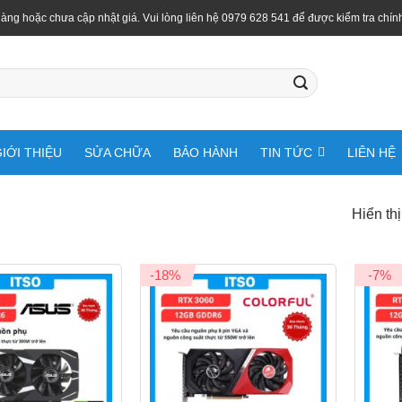
àng hoặc chưa cập nhật giá. Vui lòng liên hệ 0979 628 541 để được kiểm tra chín
IỚI THIỆU
SỬA CHỮA
BẢO HÀNH
TIN TỨC
LIÊN HỆ
Hiển thị
-18%
-7%