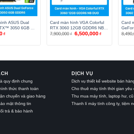
hình ASUS Dual
Card màn hình VGA Colorful
Card 
RTX™ 3050 6GB OC
RTX 3060 12GB GDDR6 NB
GeFor
Giá
Giá
0
6,500,000
DUO
WINDF
7,900,000
8,490
₫
₫
₫
gốc
hiện
hãng
là:
tại
7,900,000₫.
là:
6,500,000₫.
ÁCH
DỊCH VỤ
à quy định chung
Dịch vụ thiết kế website bán hàn
hình thức thanh toán
Cho thuê máy tính thời gian yêu
vận chuyển và giao hàng
Thu mua máy tính, laptop hư, cũ
ảo mật thông tin
Thanh lí máy tính công ty, tiệm n
ổi trả & bảo hành