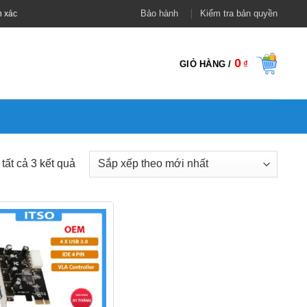
Bảo hành
Kiểm tra bản quyền
h xác
0
GIỎ HÀNG /
₫
Đã
 tất cả 3 kết quả
sắp
xếp
theo
mới
nhất