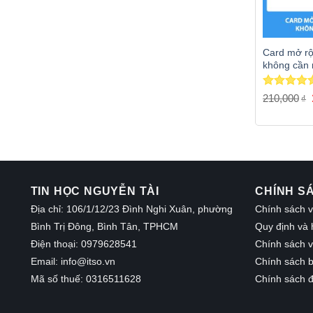
Card mở rộ
không cần
Được xếp
210,000
₫
hạng
5.00
5 sao
TIN HỌC NGUYỄN TÀI
CHÍNH S
Địa chỉ: 106/1/12/23 Đình Nghi Xuân, phường
Chính sách v
Bình Trị Đông, Bình Tân, TPHCM
Quy định và 
Điện thoại: 0979628541
Chính sách 
Email:
info@itso.vn
Chính sách b
Mã số thuế: 0316511628
Chính sách đ