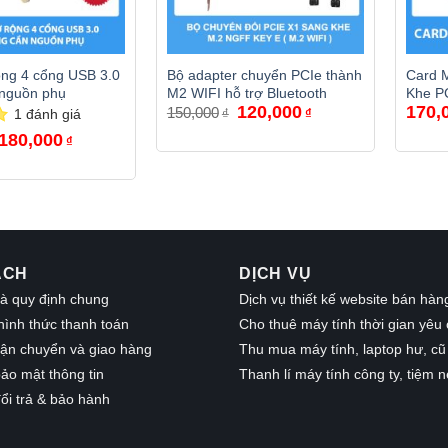
ng 4 cổng USB 3.0
Bộ adapter chuyển PCIe thành
Card 
 nguồn phụ
M2 WIFI hỗ trợ Bluetooth
Khe PC
Giá
Giá
120,000
170,
150,000
1
đánh giá
₫
₫
gốc
hiện
Giá
Giá
là:
tại
180,000
₫
gốc
hiện
150,000₫.
là:
là:
tại
120,000₫.
210,000₫.
là:
180,000₫.
ÁCH
DỊCH VỤ
à quy định chung
Dịch vụ thiết kế website bán hàn
hình thức thanh toán
Cho thuê máy tính thời gian yêu
vận chuyển và giao hàng
Thu mua máy tính, laptop hư, cũ
ảo mật thông tin
Thanh lí máy tính công ty, tiệm n
ổi trả & bảo hành