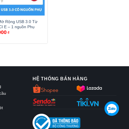
Mở Rộng USB 3.0 Từ
I E – 1 nguồn Phụ
000
₫
HỆ THỐNG BÁN HÀNG
g
 cầu
ét