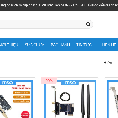
àng hoặc chưa cập nhật giá. Vui lòng liên hệ 0979 628 541 để được kiểm tra chín
IỚI THIỆU
SỬA CHỮA
BẢO HÀNH
TIN TỨC
LIÊN HỆ
Hiển thị
-20%