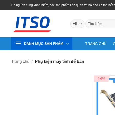
Skip
Do nguồn cung khan hiếm, các sản phẩm liên quan tới bộ nhớ có thể hết h
to
content
Tìm
kiếm:
DANH MỤC SẢN PHẨM
TRANG CHỦ
G
Trang chủ
/
Phụ kiện máy tính để bàn
-14%