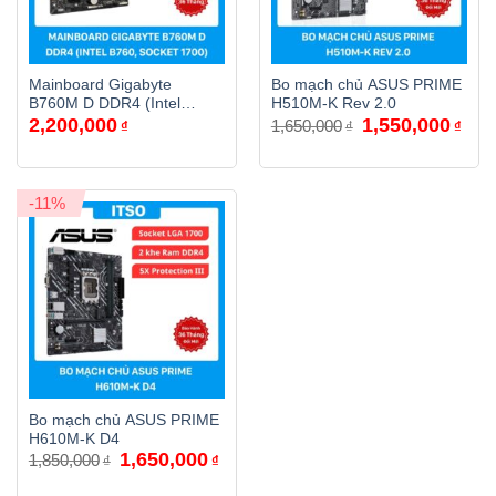
Mainboard Gigabyte
Bo mạch chủ ASUS PRIME
B760M D DDR4 (Intel
H510M-K Rev 2.0
Giá
Giá
2,200,000
1,550,000
B760, Socket 1700, m-ATX,
1,650,000
₫
₫
₫
gốc
hiện
2 khe Ram DDR4)
là:
tại
1,650,000₫.
là:
1,55
-11%
Bo mạch chủ ASUS PRIME
H610M-K D4
Giá
Giá
1,650,000
1,850,000
₫
₫
gốc
hiện
là:
tại