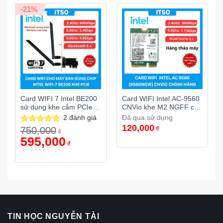
-21%
Card WIFI 7 Intel BE200
Card WIFI Intel AC-9560
sử dụng khe cắm PCIe
CNVio khe M2 NGFF cho
có tản nhiệt
laptop
2
đánh giá
Đã qua sử dụng
120,000
750,000
₫
Được xếp
₫
hạng
5.00
Giá
595,000
Giá
₫
gốc
hiện
5 sao
là:
tại
750,000₫.
là:
595,000₫.
TIN HỌC NGUYỄN TÀI