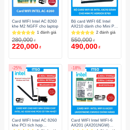
Card WIFI Intel AC 8260
Bộ card WIFI 6E Intel
khe M2 NGFF cho laptop
AX210 dành cho Mini PC
ASRock DeskMini B760
1
đánh giá
2
đánh giá
280,000
550,000
Được xếp
Được xếp
₫
₫
hạng
5.00
hạng
5.00
Giá
220,000
Giá
Giá
490,000
Giá
₫
₫
gốc
hiện
gốc
hiện
5 sao
5 sao
là:
tại
là:
tại
280,000₫.
là:
550,000₫.
là:
220,000₫.
490,000₫.
-25%
-18%
Card WIFI Intel AC 8260
Card WIFI Intel WIFI-6
khe PCI tích hợp
AX201 (AX201NGW)