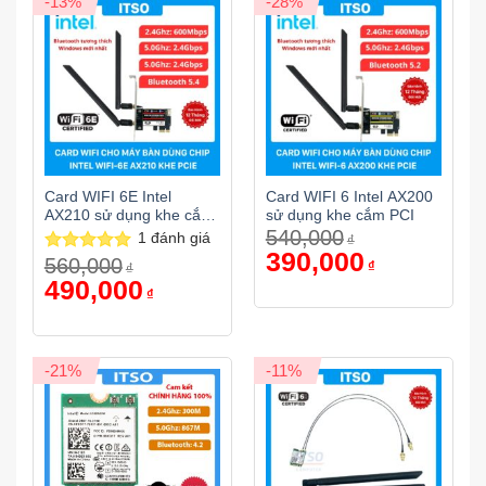
-13%
-28%
Card WIFI 6E Intel
Card WIFI 6 Intel AX200
AX210 sử dụng khe cắm
sử dụng khe cắm PCI
540,000
PCIe
1
đánh giá
₫
Giá
390,000
Giá
560,000
Được xếp
₫
₫
gốc
hiện
hạng
5.00
Giá
490,000
Giá
là:
tại
₫
gốc
hiện
540,000₫.
là:
5 sao
là:
tại
390,000₫.
560,000₫.
là:
490,000₫.
-21%
-11%