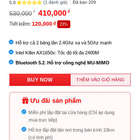
(
1
đánh giá)
Đã bán
209
5.0
5.0
1
trên 5
Giá
410,000
Giá
₫
₫
530,000
dựa trên
gốc
hiện
đánh giá
là:
tại
120,000
₫
Tiết kiệm:
23%
530,000₫.
là:
410,000₫.
Hỗ trợ cả 2 băng tần 2.4Ghz xa và 5Ghz mạnh
Intel Killer AX1650x: Tốc độ tối đa 2400M
Bluetooth 5.2
.
Hỗ trợ công nghệ MU-MIMO
BUY NOW
THÊM VÀO GIỎ HÀNG
Ưu đãi sản phẩm
Miễn phí lắp đặt tại cửa hàng (Chỉ áp dụng
mua trực tiếp)
Hỗ trợ lắp đặt tận nơi trong bán kính 10km
(có tính phí)