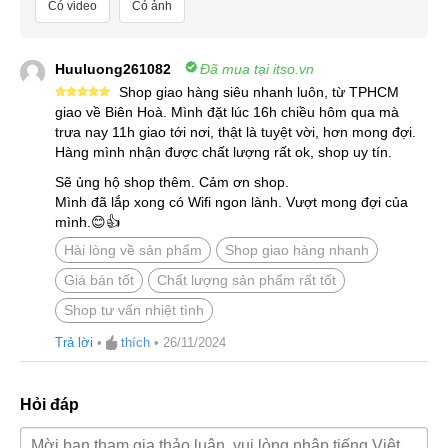
Có video
Có ảnh
Huuluong261082
Đã mua tại itso.vn
Shop giao hàng siêu nhanh luôn, từ TPHCM
Được xếp
giao về Biên Hoà. Mình đặt lúc 16h chiều hôm qua mà
hạng
5
5
trưa nay 11h giao tới nơi, thật là tuyệt vời, hơn mong đợi.
sao
Hàng mình nhận được chất lượng rất ok, shop uy tín.
Sẽ ủng hộ shop thêm. Cảm ơn shop.
Mình đã lắp xong có Wifi ngon lành. Vượt mong đợi của
mình.😊👍
Hài lòng về sản phẩm
Shop giao hàng nhanh
Giá bán tốt
Chất lượng sản phẩm rất tốt
Shop tư vấn nhiệt tình
Trả lời
•
thích
•
26/11/2024
Hỏi đáp