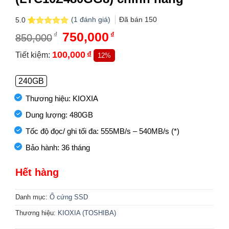
(
1
đánh giá)
Đã bán
150
5.0
5.0
1
trên 5
Giá
750,000
Giá
₫
₫
850,000
dựa trên
gốc
hiện
đánh giá
là:
tại
100,000
₫
Tiết kiệm:
12%
850,000₫.
là:
750,000₫.
240GB
Thương hiệu: KIOXIA
Dung lượng: 480GB
Tốc độ đọc/ ghi tối đa: 555MB/s – 540MB/s (*)
Bảo hành: 36 tháng
Hết hàng
Danh mục:
Ổ cứng SSD
Thương hiệu:
KIOXIA (TOSHIBA)