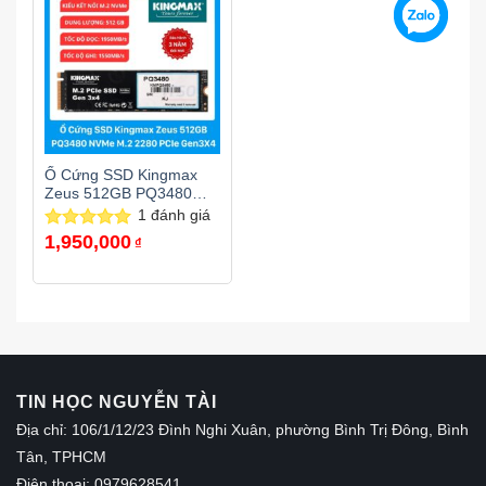
Ổ Cứng SSD Kingmax
Zeus 512GB PQ3480
M.2 NVMe PCIe 3.0
1
đánh giá
1,950,000
Được xếp
₫
hạng
5.00
5 sao
TIN HỌC NGUYỄN TÀI
Địa chỉ: 106/1/12/23 Đình Nghi Xuân, phường Bình Trị Đông, Bình
Tân, TPHCM
Điện thoại: 0979628541