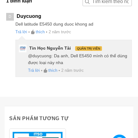
1 bình luận
Duycuong
D
Dell latitude E5450 dung duoc khong ad
Trả lời
•
thích
•
2 năm trước
Tin Học Nguyễn Tài
QUẢN TRỊ VIÊN
@duycuong: Dạ anh, Dell E5450 mình có thể dùng
được loại này nha
Trả lời
•
thích
•
2 năm trước
SẢN PHẨM TƯƠNG TỰ