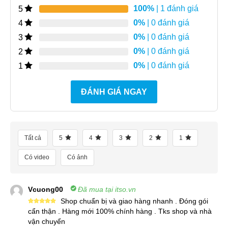
100%
| 1 đánh giá
5
0%
| 0 đánh giá
4
0%
| 0 đánh giá
3
0%
| 0 đánh giá
2
0%
| 0 đánh giá
1
ĐÁNH GIÁ NGAY
Tất cả
5
4
3
2
1
Có video
Có ảnh
Vcuong00
Đã mua tại itso.vn
Shop chuẩn bị và giao hàng nhanh . Đóng gói
Được xếp
cẩn thận . Hàng mới 100% chính hàng . Tks shop và nhà
hạng
5
5
vận chuyển
sao