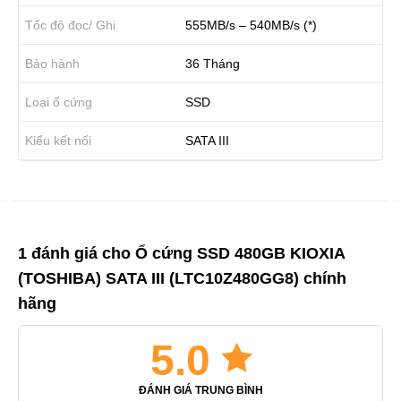
Tốc độ đọc/ Ghi
555MB/s – 540MB/s (*)
Bảo hành
36 Tháng
Loại ổ cứng
SSD
Kiểu kết nối
SATA III
1 đánh giá cho
Ổ cứng SSD 480GB KIOXIA
(TOSHIBA) SATA III (LTC10Z480GG8) chính
hãng
5.0
ĐÁNH GIÁ TRUNG BÌNH