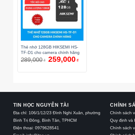
Thẻ nhớ 128GB HIKSEMI HS-
TF-D1 cho camera chính hãng
Giá
259,000
Giá
289,000
₫
₫
gốc
hiện
là:
tại
289,000₫.
là:
259,000₫.
TIN HỌC NGUYỄN TÀI
CHÍNH S
Địa chỉ: 106/1/12/23 Đình Nghi Xuân, phường
Chính sách v
Bình Trị Đông, Bình Tân, TPHCM
Quy định và 
Điện thoại: 0979628541
Chính sách 