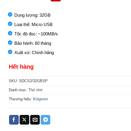
5
100,000₫.
sao
Dung lượng: 32GB
Loại thể: Micro USB
Tốc độ đọc: ~100MB/s
Bảo hành: 60 tháng
Xuất xứ: Chính hãng
Hết hàng
SKU:
SDCS2/32GBSP
Danh mục:
Thẻ nhớ
Thương hiệu:
Kingston