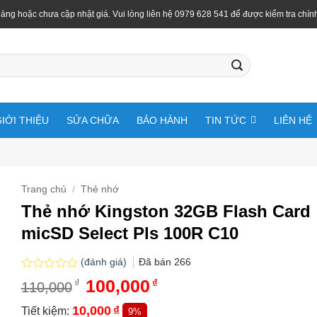
àng hoặc chưa cập nhật giá. Vui lòng liên hệ 0979 628 541 để được kiểm tra chín
IỚI THIỆU
SỬA CHỮA
BẢO HÀNH
TIN TỨC
LIÊN HỆ
Trang chủ
/
Thẻ nhớ
Thẻ nhớ Kingston 32GB Flash Card
micSD Select Pls 100R C10
(đánh giá)
Đã bán
266
Được
Giá
100,000
Giá
₫
₫
110,000
xếp
gốc
hiện
hạng
là:
tại
10,000
₫
Tiết kiệm:
9%
0.0
110,000₫.
là: