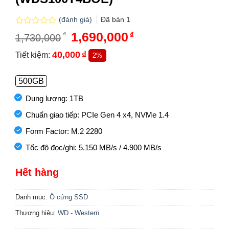
(đánh giá)
Đã bán
1
Được
Giá
1,690,000
Giá
₫
₫
1,730,000
xếp
gốc
hiện
hạng
là:
tại
40,000
₫
Tiết kiệm:
2%
0.0
1,730,000₫.
là:
5
1,690,000₫.
sao
500GB
Dung lượng: 1TB
Chuẩn giao tiếp: PCIe Gen 4 x4, NVMe 1.4
Form Factor: M.2 2280
Tốc độ đọc/ghi: 5.150 MB/s / 4.900 MB/s
Hết hàng
Danh mục:
Ổ cứng SSD
Thương hiệu:
WD - Western