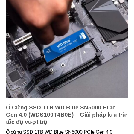
Ổ Cứng SSD 1TB WD Blue SN5000 PCIe
Gen 4.0 (WDS100T4B0E) – Giải pháp lưu trữ
tốc độ vượt trội
Ổ cứng SSD 1TB WD Blue SN5000 PCIe Gen 4.0