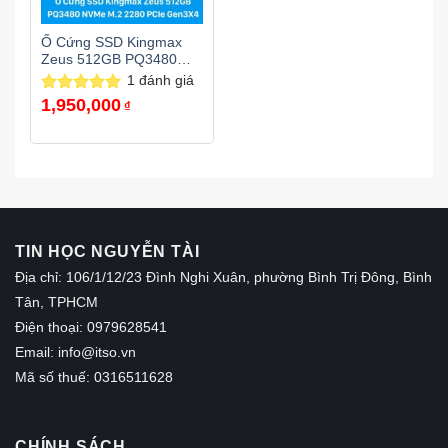
Ổ Cứng SSD Kingmax
Zeus 512GB PQ3480
M.2 NVMe PCIe 3.0
1
đánh giá
1,950,000
Được xếp
₫
hạng
5.00
5 sao
TIN HỌC NGUYỄN TÀI
Địa chỉ: 106/1/12/23 Đình Nghi Xuân, phường Bình Trị Đông, Bình
Tân, TPHCM
Điện thoại: 0979628541
Email:
info@itso.vn
Mã số thuế: 0316511628
CHÍNH SÁCH