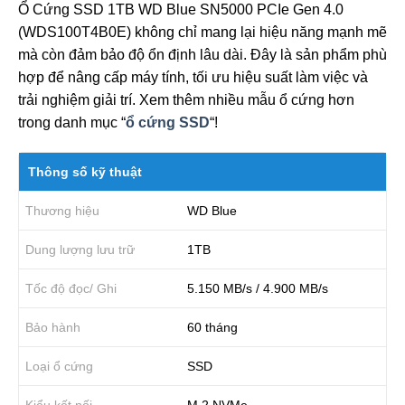
Ổ Cứng SSD 1TB WD Blue SN5000 PCIe Gen 4.0
(WDS100T4B0E) không chỉ mang lại hiệu năng mạnh mẽ
mà còn đảm bảo độ ổn định lâu dài. Đây là sản phẩm phù
hợp để nâng cấp máy tính, tối ưu hiệu suất làm việc và
trải nghiệm giải trí. Xem thêm nhiều mẫu ổ cứng hơn
trong danh mục “
ổ cứng SSD
“!
Thông số kỹ thuật
Thương hiệu
WD Blue
Dung lượng lưu trữ
1TB
Tốc độ đọc/ Ghi
5.150 MB/s / 4.900 MB/s
Bảo hành
60 tháng
Loại ổ cứng
SSD