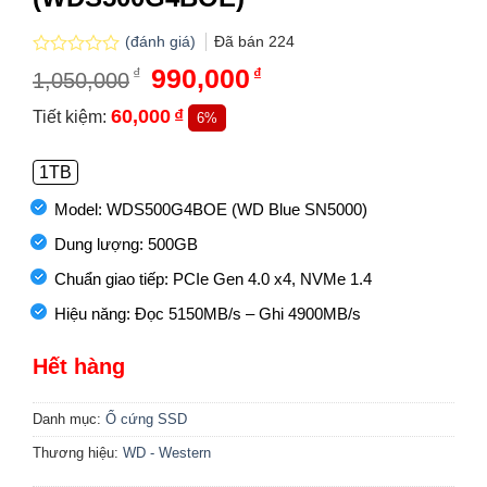
(đánh giá)
Đã bán
224
Được
Giá
990,000
Giá
₫
₫
1,050,000
xếp
gốc
hiện
hạng
là:
tại
60,000
₫
Tiết kiệm:
6%
0.0
1,050,000₫.
là:
5
990,000₫.
sao
1TB
Model: WDS500G4BOE (WD Blue SN5000)
Dung lượng: 500GB
Chuẩn giao tiếp: PCIe Gen 4.0 x4, NVMe 1.4
Hiệu năng: Đọc 5150MB/s – Ghi 4900MB/s
Hết hàng
Danh mục:
Ổ cứng SSD
Thương hiệu:
WD - Western