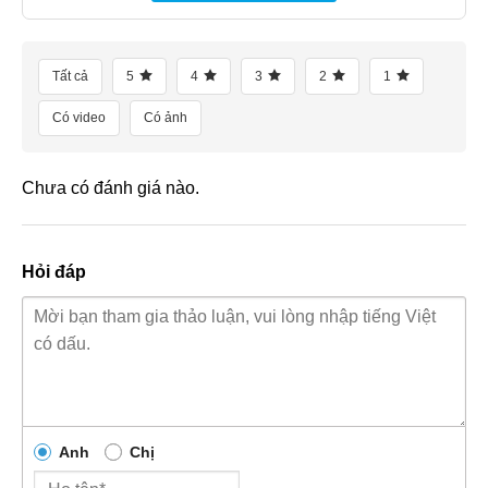
Tất cả
5
4
3
2
1
Có video
Có ảnh
Chưa có đánh giá nào.
Hỏi đáp
Anh
Chị