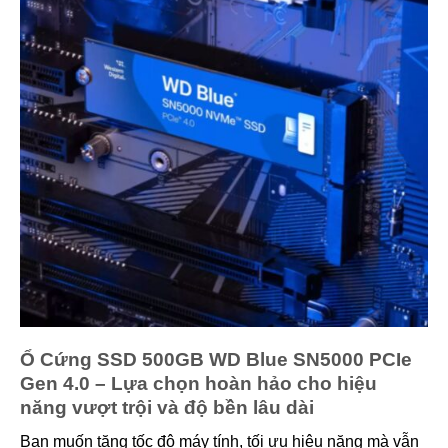
Ổ Cứng SSD 500GB WD Blue SN5000 PCIe
Gen 4.0 – Lựa chọn hoàn hảo cho hiệu
năng vượt trội và độ bền lâu dài
Bạn muốn tăng tốc độ máy tính, tối ưu hiệu năng mà vẫn