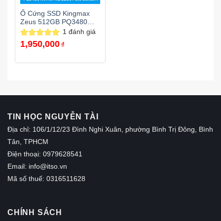
Ổ Cứng SSD Kingmax
Zeus 512GB PQ3480
M.2 NVMe PCIe 3.0
1
đánh giá
1,950,000
Được xếp
₫
hạng
5.00
5 sao
TIN HỌC NGUYỄN TÀI
Địa chỉ: 106/1/12/23 Đình Nghi Xuân, phường Bình Trị Đông, Bình
Tân, TPHCM
Điện thoại: 0979628541
Email:
info@itso.vn
Mã số thuế: 0316511628
CHÍNH SÁCH