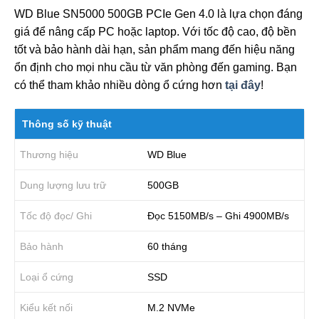
WD Blue SN5000 500GB PCIe Gen 4.0 là lựa chọn đáng
giá để nâng cấp PC hoặc laptop. Với tốc độ cao, độ bền
tốt và bảo hành dài hạn, sản phẩm mang đến hiệu năng
ổn định cho mọi nhu cầu từ văn phòng đến gaming. Bạn
có thể tham khảo nhiều dòng ổ cứng hơn
tại đây
!
Thông số kỹ thuật
Thương hiệu
WD Blue
Dung lượng lưu trữ
500GB
Tốc độ đọc/ Ghi
Đọc 5150MB/s – Ghi 4900MB/s
Bảo hành
60 tháng
Loại ổ cứng
SSD
Kiểu kết nối
M.2 NVMe