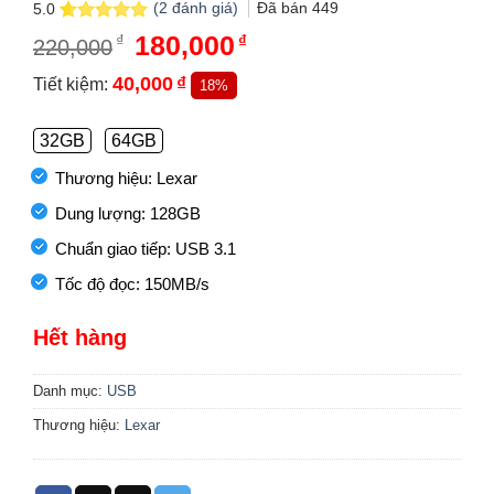
(
2
đánh giá)
Đã bán
449
5.0
5.0
2
trên 5
Giá
180,000
Giá
₫
₫
220,000
dựa trên
gốc
hiện
đánh giá
là:
tại
40,000
₫
Tiết kiệm:
18%
220,000₫.
là:
180,000₫.
32GB
64GB
Thương hiệu: Lexar
Dung lượng: 128GB
Chuẩn giao tiếp: USB 3.1
Tốc độ đọc: 150MB/s
Hết hàng
Danh mục:
USB
Thương hiệu:
Lexar