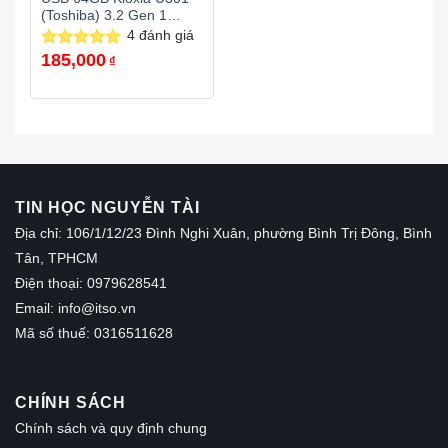
(Toshiba) 3.2 Gen 1
chính hãng
4
đánh giá
185,000
Được xếp
₫
hạng
5.00
5 sao
TIN HỌC NGUYỄN TÀI
Địa chỉ: 106/1/12/23 Đình Nghi Xuân, phường Bình Trị Đông, Bình
Tân, TPHCM
Điện thoại: 0979628541
Email:
info@itso.vn
Mã số thuế: 0316511628
CHÍNH SÁCH
Chính sách và quy định chung