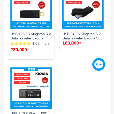
USB 128GB Kingston 3.2
USB 64GB Kingston 3.2
DataTraveler Exodia
DataTraveler Exodia S
180,000
(DTX/128GB) chính hãng
(DTXS/64GB) chính hãng
1
đánh giá
₫
280,000
Được xếp
₫
hạng
5.00
5 sao
USB 64GB Kioxia U301