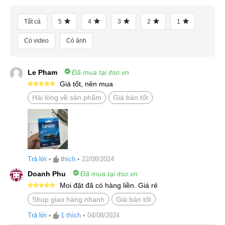
Tất cả
5
4
3
2
1
Có video
Có ảnh
Le Pham
Đã mua tại itso.vn
Giá tốt, nên mua
Được xếp
Hài lòng về sản phẩm
Giá bán tốt
hạng
5
5
sao
Trả lời
•
thích
•
22/08/2024
Doanh Phu
Đã mua tại itso.vn
Moi đặt đã có hàng liền. Giá rẻ
Được xếp
Shop giao hàng nhanh
Giá bán tốt
hạng
5
5
sao
Trả lời
•
1
thích
•
04/08/2024