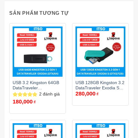
SẢN PHẨM TƯƠNG TỰ
USB 3.2 Kingston 64GB
USB 128GB Kingston 3.2
DataTraveler
DataTraveler Exodia S
280,000
Exodia(DTX/64GB) chính
(DTXS/128GB) chính
2
đánh giá
₫
hãng
hãng
180,000
Được xếp
₫
hạng
5.00
5 sao