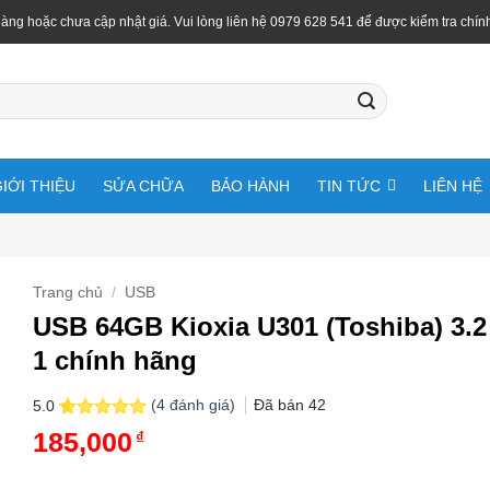
àng hoặc chưa cập nhật giá. Vui lòng liên hệ 0979 628 541 để được kiểm tra chín
IỚI THIỆU
SỬA CHỮA
BẢO HÀNH
TIN TỨC
LIÊN HỆ
Trang chủ
/
USB
USB 64GB Kioxia U301 (Toshiba) 3.
1 chính hãng
(
4
đánh giá)
Đã bán
42
5.0
5.0
4
trên 5
185,000
₫
dựa trên
đánh giá