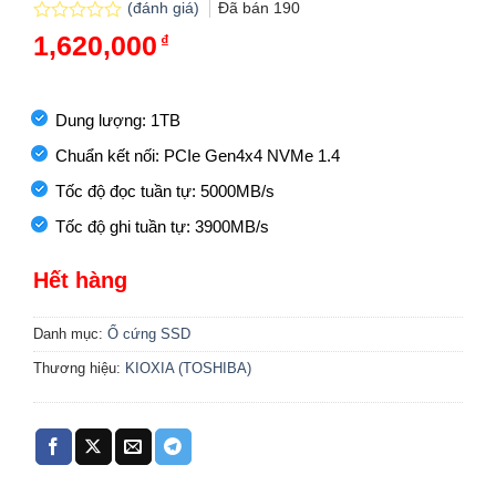
(đánh giá)
Đã bán
190
Được
1,620,000
₫
xếp
hạng
0.0
5
Dung lượng: 1TB
sao
Chuẩn kết nối: PCIe Gen4x4 NVMe 1.4
Tốc độ đọc tuần tự: 5000MB/s
Tốc độ ghi tuần tự: 3900MB/s
Hết hàng
Danh mục:
Ổ cứng SSD
Thương hiệu:
KIOXIA (TOSHIBA)