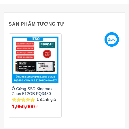
SẢN PHẨM TƯƠNG TỰ
Ổ Cứng SSD Kingmax
Zeus 512GB PQ3480
M.2 NVMe PCIe 3.0
1
đánh giá
1,950,000
Được xếp
₫
hạng
5.00
5 sao