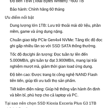
Độ bền TBW (Total Bytes Written): ~600 TB
Bảo hành: Chính hãng 60 tháng
Ưu điểm nổi bật
Dung lượng lớn 1TB: Lưu trữ thoải mái dữ liệu, phần
mềm, game và ứng dụng nặng.
Chuẩn giao tiếp PCIe Gen4x4 NVMe: Tăng tốc độ đọc
ghi gấp nhiều lần so với SSD SATA thông thường.
Tốc độ đọc/ghi ấn tượng: Đọc tuần tự lên đến
5.000MB/s, ghi tuần tự đạt 3.900MB/s, mang lại trải
nghiệm mượt mà, giảm thời gian load ứng dụng.
Độ bền cao: Được trang bị công nghệ NAND Flash
tiên tiến, giúp tối ưu tuổi thọ sản phẩm.
Tiết kiệm điện năng: Giúp hệ thống vận hành ổn định
và bền bỉ, phù hợp cho cả laptop và PC.
Tại sao nên chọn SSD Kioxia Exceria Plus G3 1TB