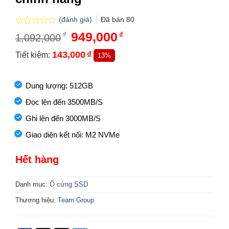
(đánh giá)
Đã bán
80
Được
Giá
949,000
Giá
₫
₫
1,092,000
xếp
gốc
hiện
hạng
là:
tại
143,000
₫
Tiết kiệm:
13%
0.0
1,092,000₫.
là:
5
949,000₫.
sao
Dung lượng: 512GB
Đọc lên đến 3500MB/S
Ghi lên đến 3000MB/S
Giao diện kết nối: M2 NVMe
Hết hàng
Danh mục:
Ổ cứng SSD
Thương hiệu:
Team Group