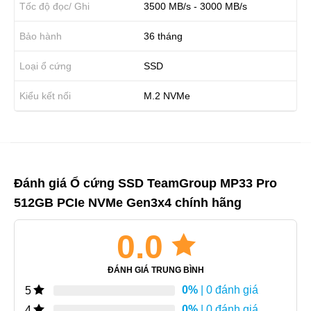
Tốc độ đọc/ Ghi
3500 MB/s - 3000 MB/s
Bảo hành
36 tháng
Loại ổ cứng
SSD
Kiểu kết nối
M.2 NVMe
Đánh giá Ổ cứng SSD TeamGroup MP33 Pro
512GB PCIe NVMe Gen3x4 chính hãng
0.0
ĐÁNH GIÁ TRUNG BÌNH
0%
| 0 đánh giá
5
0%
| 0 đánh giá
4