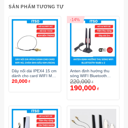
SẢN PHẨM TƯƠNG TỰ
-14%
Dây nối dài IPEX4 15 cm
Anten định hướng thu
dành cho card WIFI M2,
sóng WIFI Bluetooth
20,000
220,000
chân cắm SMA đầu kim
10dbi x2 (Lỗ bên trong) –
₫
₫
Dây 2m
Giá
190,000
Giá
₫
gốc
hiện
là:
tại
220,000₫.
là:
190,000₫.