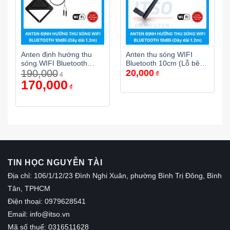
Anten định hướng thu
Anten thu sóng WIFI
sóng WIFI Bluetooth
Bluetooth 10cm (Lỗ bên
190,000
20,000
10dBi (Lỗ bên trong) –
trong)
₫
₫
Dây 1,2m
Giá
170,000
Giá
₫
gốc
hiện
là:
tại
190,000₫.
là:
170,000₫.
TIN HỌC NGUYỄN TÀI
Địa chỉ: 106/1/12/23 Đình Nghi Xuân, phường Bình Trị Đông, Bình
Tân, TPHCM
Điện thoại: 0979628541
Email:
info@itso.vn
Mã số thuế: 0316511628