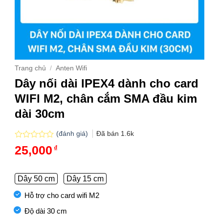
Trang chủ
/
Anten Wifi
Dây nối dài IPEX4 dành cho card
WIFI M2, chân cắm SMA đầu kim
dài 30cm
(đánh giá)
Đã bán
1.6k
Được
25,000
₫
xếp
hạng
0.0
5
Dây 50 cm
Dây 15 cm
sao
Hỗ trợ cho card wifi M2
Độ dài 30 cm