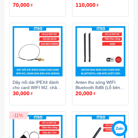
70,000
110,000
Được xếp
Được xếp
₫
₫
hạng
5.00
hạng
5.00
5 sao
5 sao
Dây nối dài IPEX4 dành
Anten thu sóng WIFI
cho card WIFI M2, chân
Bluetooth 8dBi (Lỗ bên
30,000
20,000
cắm SMA đầu kim dài
trong)
₫
₫
50cm
-11%