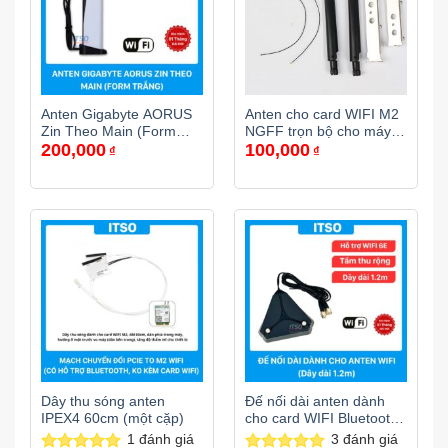
Anten Gigabyte AORUS
Anten cho card WIFI M2
Zin Theo Main (Form
NGFF trọn bộ cho máy
200,000
100,000
Trắng)
bàn
₫
₫
Dây thu sóng anten
Đế nối dài anten dành
IPEX4 60cm (một cặp)
cho card WIFI Bluetooth
– Dây 1.2m
1
đánh giá
3
đánh giá