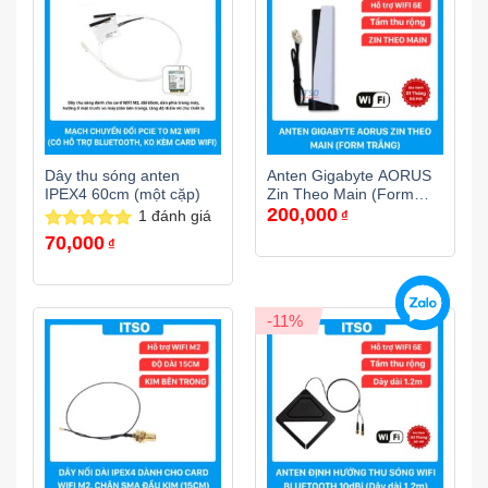
Dây thu sóng anten
Anten Gigabyte AORUS
IPEX4 60cm (một cặp)
Zin Theo Main (Form
200,000
Trắng)
1
đánh giá
₫
70,000
Được xếp
₫
hạng
5.00
5 sao
-11%