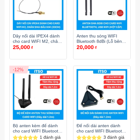
Dây nối dài IPEX4 dành
Anten thu sóng WIFI
cho card WIFI M2, chân
Bluetooth 8dBi (Lỗ bên
25,000
20,000
cắm SMA đầu kim dài
trong)
₫
₫
30cm
-12%
Bộ anten kèm đế dành
Đế nối dài anten dành
cho card WIFI Bluetooth
cho card WIFI Bluetooth
– Dây 1.2m
– Dây 1.2m
1
đánh giá
3
đánh giá