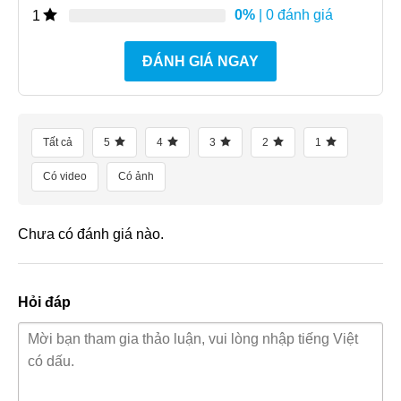
0%
| 0 đánh giá
1
ĐÁNH GIÁ NGAY
Tất cả
5
4
3
2
1
Có video
Có ảnh
Chưa có đánh giá nào.
Hỏi đáp