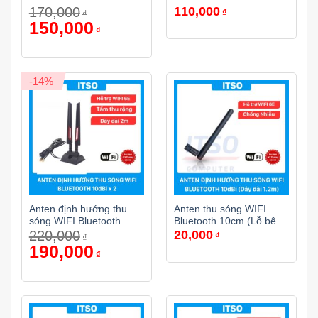
170,000
110,000
Được xếp
Được xếp
₫
₫
hạng
5.00
hạng
5.00
Giá
150,000
Giá
₫
gốc
hiện
5 sao
5 sao
là:
tại
170,000₫.
là:
150,000₫.
-14%
Anten định hướng thu
Anten thu sóng WIFI
sóng WIFI Bluetooth
Bluetooth 10cm (Lỗ bên
220,000
20,000
10dbi x2 (Lỗ bên trong) –
trong)
₫
₫
Dây 2m
Giá
190,000
Giá
₫
gốc
hiện
là:
tại
220,000₫.
là:
190,000₫.