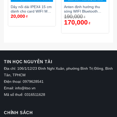
Dây nối dài IPEX4 15 cm
Anten định hướng thu
dành cho card WIFI M2,
sóng WIFI Bluetooth
20,000
190,000
chân cắm SMA đầu kim
10dBi (Lỗ bên trong) –
₫
₫
Dây 1,2m
Giá
170,000
Giá
₫
gốc
hiện
là:
tại
190,000₫.
là:
170,000₫.
TIN HỌC NGUYỄN TÀI
Địa chỉ: 106/1/12/23 Đình Nghi Xuân, phường Bình Trị Đông, Bình
Tân, TPHCM
Điện thoại: 0979628541
Email:
info@itso.vn
Mã số thuế: 0316511628
CHÍNH SÁCH