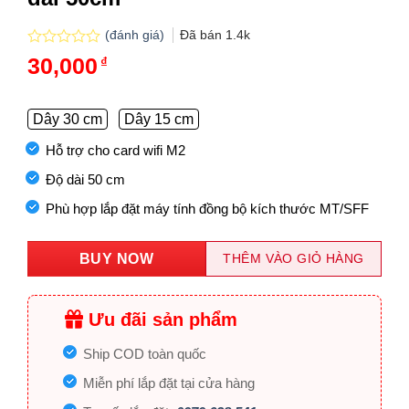
(đánh giá)
Đã bán
1.4k
Được
30,000
₫
xếp
hạng
0.0
5
Dây 30 cm
Dây 15 cm
sao
Hỗ trợ cho card wifi M2
Độ dài 50 cm
Phù hợp lắp đặt máy tính đồng bộ kích thước MT/SFF
BUY NOW
THÊM VÀO GIỎ HÀNG
Ưu đãi sản phẩm
Ship COD toàn quốc
Miễn phí lắp đặt tại cửa hàng